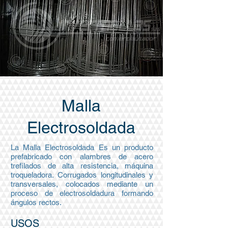
Malla
Electrosoldada
La Malla Electrosoldada Es un producto
prefabricado con alambres de acero
trefilados de alta resistencia, máquina
troqueladora. Corrugados longitudinales y
transversales, colocados mediante un
proceso de electrosoldadura formando
ángulos rectos.
USOS